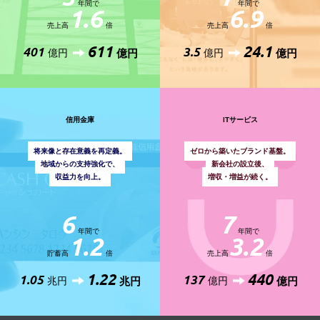
年間で
年間で
1.6
6.9
売上高
倍
売上高
倍
611
24.1
401
3.5
億円
億円
億円
億円
信用金庫
ITサービス
将来像と存在意義を再定義。
ゼロから築いたブランド基盤。
地域からの支持強化で、
新会社の設立後、
収益力を向上。
増収・増益が続く。
6
7
年間で
年間で
1.2
3.2
貯蓄高
倍
売上高
倍
1.22
440
1.05
137
兆円
兆円
億円
億円