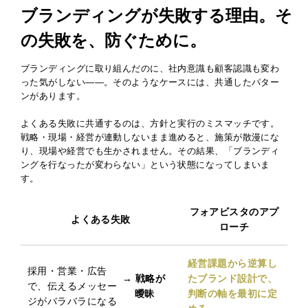
ブランディングが失敗する理由。
そ
の失敗を、防ぐために。
ブランディングに取り組んだのに、社内意識も顧客認識も変わ
った気がしない——。そのようなケースには、共通したパター
ンがあります。
よくある失敗に共通するのは、方針と実行のミスマッチです。
戦略・現場・経営が連動しないまま進めると、施策が散漫にな
り、現場や経営でも生かされません。その結果、「ブランディ
ングを行なったが変わらない」という状態になってしまいま
す。
フォアビスタのアプ
よくある失敗
ローチ
経営課題から逆算し
採用・営業・広告
→ 戦略が
たブランド設計で、
で、伝えるメッセー
曖昧
判断の軸を最初に定
ジがバラバラになる