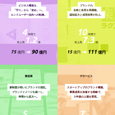
ビジネス構造を、
ブランドの
「守り」から「攻め」へ。
名称と体系を再構築。
エンドユーザー志向への転換。
認知拡大と成長効率が向上。
4
10
年間で
年間で
1.2
7.3
売上高
倍
売上高
倍
90
111
75
15
億円
億円
億円
億円
製造業
ITサービス
新制度が招いたブランドの混乱。
スタートアップのブランド構築。
ブランドイメージを統一し、
事業成長を加速する戦略で、
停滞から拡大へ。
３年後の上場を実現。
5
7