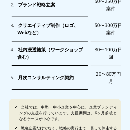
50〜250万円／
ブランド戦略立案
2.
案件
クリエイティブ制作（ロゴ、
50〜300万円／
3.
Webなど）
案件
社内浸透施策（ワークショップ
30〜100万円／
4.
含む）
回
20〜80万円／
月次コンサルティング契約
5.
月
✔︎
当社では、中堅・中小企業を中心に、企業ブランディ
ングの支援を行っています。支援期間は、6ヶ月前後と
なるケースが中心です。
✔︎
戦略立案だけでなく、戦略の実行まで一貫して伴走する