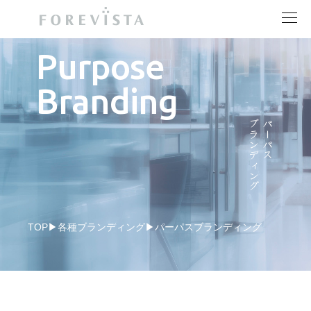
Purpose
ナレッジ
ライブラリー
支えるブランド推進室
ソリューション
各種ブランディング
実績
ブランディング会社
フォアビスタとは
資料を受け取る
お問い合わせ
Branding
ブランディング
パーパス
TOP
各種ブランディング
パーパスブランディング
サイトマップ
アクセス
キャリア
会社情報