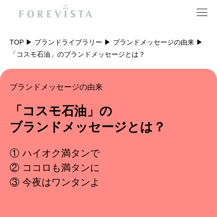
TOP
ブランドライブラリー
ブランドメッセージの由来
「コスモ石油」のブランドメッセージとは？
ナレッジ
ライブラリー
支えるブランド推進室
ソリューション
各種ブランディング
実績
ブランディング会社
フォアビスタとは
資料を受け取る
お問い合わせ
ブランドメッセージの由来
「コスモ石油」の
ブランドメッセージとは？
① ハイオク満タンで
② ココロも満タンに
③ 今夜はワンタンよ
サイトマップ
アクセス
キャリア
会社情報